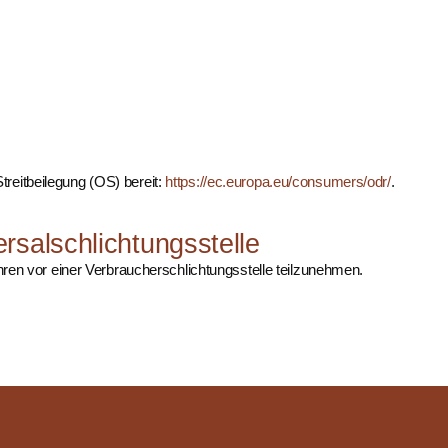
treitbeilegung (OS) bereit:
https://ec.europa.eu/consumers/odr/
.
rsal­schlichtungs­stelle
fahren vor einer Verbraucherschlichtungsstelle teilzunehmen.